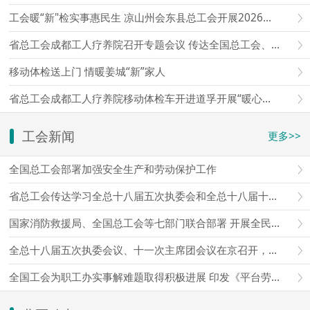
工会暖“新"检实事惠民生 凉山州会东县总工会开展2026年新就业形态劳动者移动体检
省总工会成都工人疗养院召开专题会议 传达全国总工会、省总工会会议精神 研究部署贯彻落实意见
移动体检送上门 情暖姜城“新”家人
省总工会成都工人疗养院移动体检车开进道孚开展“暖心护健康·关爱新业态”移动体检专项活动
工会新闻
更多>>
全国总工会部署加强安全生产和劳动保护工作
省总工会传达学习全总十八届五次执委会和全总十八届十一次主席团会议精神
国家消防救援局、全国总工会等七部门联合部署 开展全民消防安全素质提升行动
全总十八届五次执委会议、十一次主席团会议在京召开，王东明主持会议并讲话
全国工会为职工办实事解难题取得积极进展 印发《平台劳动规则和算法协商指引（试行）》，线上提供岗位超500万个