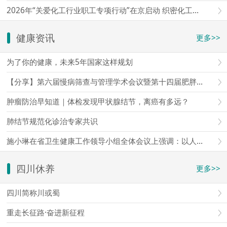
2026年“关爱化工行业职工专项行动”在京启动 织密化工行业职工权益维护“防护网”
健康资讯
更多>>
为了你的健康，未来5年国家这样规划
【分享】第六届慢病筛查与管理学术会议暨第十四届肥胖与体重管理学术会议暨第四届星海论健
肿瘤防治早知道｜体检发现甲状腺结节，离癌有多远？
肺结节规范化诊治专家共识
施小琳在省卫生健康工作领导小组全体会议上强调：以人口和需求变化为导向，加快构建全方位全周期服务体系，更好守护人民群众生命
四川休养
更多>>
四川简称川或蜀
重走长征路·奋进新征程