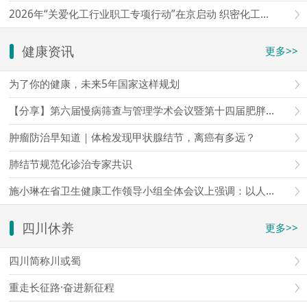
2026年“关爱化工行业职工专项行动”在京启动 织密化工行业职工权益维护“防护网”
健康资讯
更多>>
为了你的健康，未来5年国家这样规划
【分享】第六届慢病筛查与管理学术会议暨第十四届肥胖与体重管理学术会议暨第四届星海论健
肿瘤防治早知道｜体检发现甲状腺结节，离癌有多远？
肺结节规范化诊治专家共识
施小琳在省卫生健康工作领导小组全体会议上强调：以人口和需求变化为导向，加快构建全方位全周期服务体系，更好守护人民群众生命
四川休养
更多>>
四川简称川或蜀
重走长征路·奋进新征程