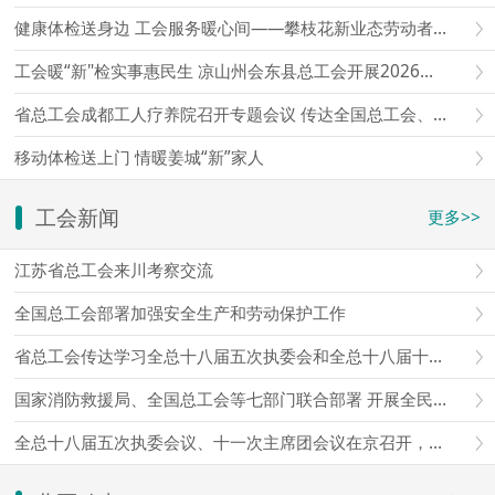
健康体检送身边 工会服务暖心间——攀枝花新业态劳动者免费移动体检暖心上线
工会暖“新"检实事惠民生 凉山州会东县总工会开展2026年新就业形态劳动者移动体检
省总工会成都工人疗养院召开专题会议 传达全国总工会、省总工会会议精神 研究部署贯彻落实意见
移动体检送上门 情暖姜城“新”家人
工会新闻
更多>>
江苏省总工会来川考察交流
全国总工会部署加强安全生产和劳动保护工作
省总工会传达学习全总十八届五次执委会和全总十八届十一次主席团会议精神
国家消防救援局、全国总工会等七部门联合部署 开展全民消防安全素质提升行动
全总十八届五次执委会议、十一次主席团会议在京召开，王东明主持会议并讲话