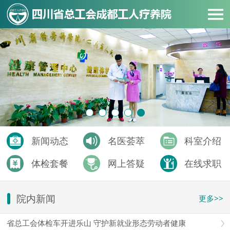
新闻动态
名医荟萃
科室介绍
体检套餐
网上答疑
在线求职
院内新闻
更多>>
省总工会体检车开进乐山 守护新就业形态劳动者健康