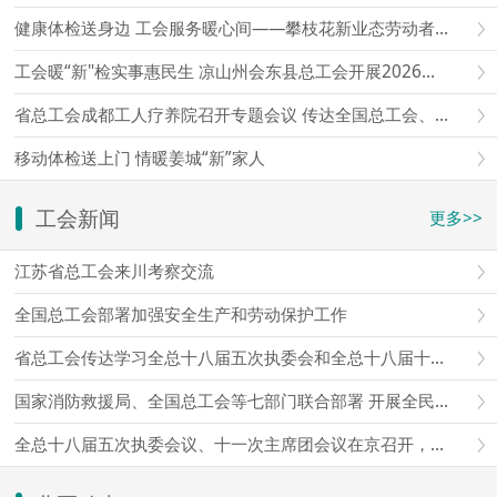
健康体检送身边 工会服务暖心间——攀枝花新业态劳动者免费移动体检暖心上线
工会暖“新"检实事惠民生 凉山州会东县总工会开展2026年新就业形态劳动者移动体检
省总工会成都工人疗养院召开专题会议 传达全国总工会、省总工会会议精神 研究部署贯彻落实意见
移动体检送上门 情暖姜城“新”家人
工会新闻
更多>>
江苏省总工会来川考察交流
全国总工会部署加强安全生产和劳动保护工作
省总工会传达学习全总十八届五次执委会和全总十八届十一次主席团会议精神
国家消防救援局、全国总工会等七部门联合部署 开展全民消防安全素质提升行动
全总十八届五次执委会议、十一次主席团会议在京召开，王东明主持会议并讲话