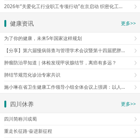
2026年“关爱化工行业职工专项行动”在京启动 织密化工行业职工权益维护“防护网”
健康资讯
更多>>
为了你的健康，未来5年国家这样规划
【分享】第六届慢病筛查与管理学术会议暨第十四届肥胖与体重管理学术会议暨第四届星海论健
肿瘤防治早知道｜体检发现甲状腺结节，离癌有多远？
肺结节规范化诊治专家共识
施小琳在省卫生健康工作领导小组全体会议上强调：以人口和需求变化为导向，加快构建全方位全周期服务体系，更好守护人民群众生命
四川休养
更多>>
四川简称川或蜀
重走长征路·奋进新征程