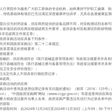
人疗养院作为服务广大职工群体的专业机构，始终秉持守护职工健康、助
，传统基础体检项目已无法满足深度健康评估诉求，尤其在血液健康监测
蛋白仪为封闭设备，供应商所提供的设备品牌不同，对应检测试剂名称可
加本项目的供应商应根据磋商文件要求，提供设备对应检测试剂耗材明细
体详见磋商文件第五章）。
政府采购活动应具备下列条件：
民共和国政府采购法》第二十二条规定。
政策需满足的资格要求：/。
资格要求：
疗器械的，供应商
须符合《医疗器械监督管理条例》等政策法规要求并具有
医疗器械须符合《医疗器械注册与备案管理办法》等政策法规要求并具有
品卫生安全评价报告》
；
现任法定代表人不得具有行贿犯罪记录；
合体磋商。
采购活动的供应商
购活动中查询及使用信用记录有关问题的通知》（财库〔
2016〕125
v.cn）、
“中国政府采购网”网站（www.ccgp.gov.cn）等渠道查
重大税收违法案件当事人名单、政府采购严重违法失信行为记录名单中的
的获取：
件获取时间：
自
202
4年12月24
日至
202
4年12月30日（上午09：30-