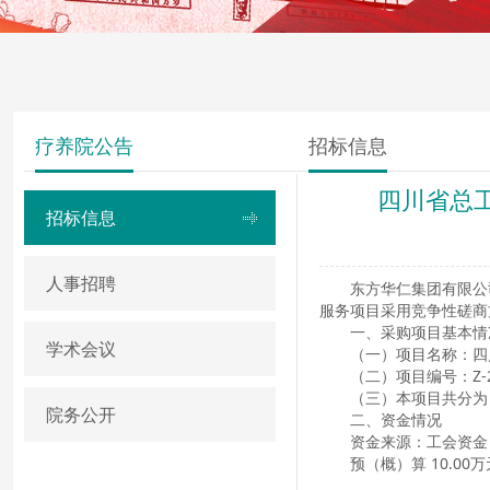
疗养院公告
招标信息
四川省总
招标信息
人事招聘
东方华仁集团有限公
服务项目采用竞争性磋商
一、
采购项目基本情
学术会议
（
一
）项目名称：
四
（二
）项目编号：
Z-
（三）本项目共分为
院务公开
二
、资金
情况
资金来源：工会资金
预（概）算
10.00
万