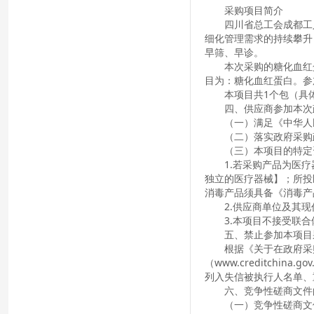
采购项目简介
四川省总工会成都工
细化管理需求的持续攀升
早筛、早诊。
本次采购的糖化血红
目为：糖化血红蛋白。参
本项目共
1个包
（具
四
、供应商参加本次
（一）满足《中华人
（二）落实政府采购
（三）本项目的特定
1.若采购产品为医
独立的医疗器械】；所投
消毒产品须具备《消毒产
2.供应商单位及其
3.本项目不接受联
五、禁止参加本项目
根据《关于在政府采
（www.creditchina.go
列入失信被执行人名单、
六、竞争性磋商文件
（
一）竞争性磋商文