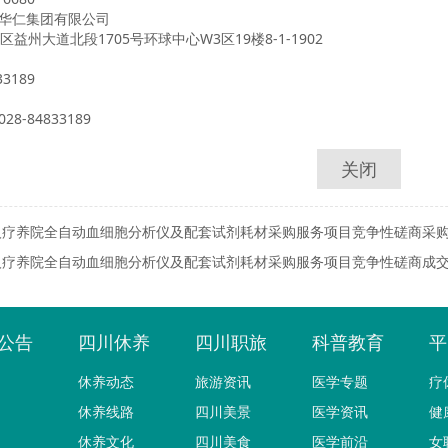
华仁集团有限公司
区益州大道北段
1705号环球中心W3区19楼8-1-1902
3189
-84833189
关闭
人疗养院全自动血细胞分析仪及配套试剂耗材采购服务项目竞争性磋商采
人疗养院全自动血细胞分析仪及配套试剂耗材采购服务项目竞争性磋商成
公告
四川休养
四川职旅
科普教育
平
休养动态
旅游资讯
医学专题
疗
休养线路
四川美景
医学资讯
健
休养文化
四川美食
医学前沿
女