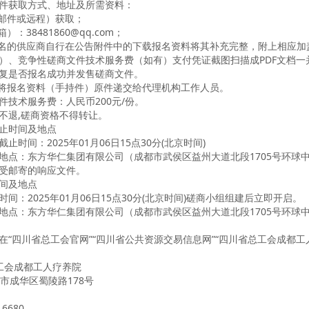
件获取方式、地址及所需资料：
（邮件或远程）获取；
箱）：
38481860@qq.com
；
报名的供应商自行在公告附件中的下载
报名资料将其补充完整，附上相应加
）、竞争性磋商文件技术服务费（如有）支付凭证截图扫描成
PDF文档
复是否报名成功并发售磋商文件。
需将报名资料（手持件）原件递交给代理机构工作人员。
件技术服务费：人民币200元/份。
不退
,磋商
资格不得转让。
止时间及地点
时间：2025年01月06日15点30分(北京时间)
地点：东方华仁集团有限公司（
成都市武侯区益州大道北段
1705号环球中
受邮寄的响应文件。
间及地点
间：2025年01月06
日
1
5点30分(北京时间)磋商小组组建后立即开启。
地点：东方华仁集团有限公司（
成都市武侯区益州大道北段
1705号环球中
在
“四川省总工会官网”“四川省公共资源交易信息网”“四川省总工会成都
工会成都工人疗养院
市成华区蜀陵路
178号
6680