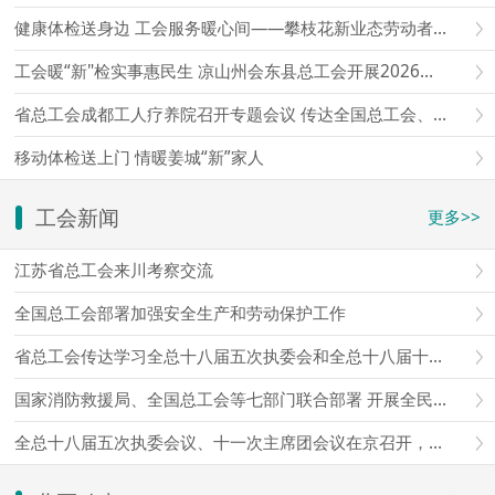
健康体检送身边 工会服务暖心间——攀枝花新业态劳动者免费移动体检暖心上线
工会暖“新"检实事惠民生 凉山州会东县总工会开展2026年新就业形态劳动者移动体检
省总工会成都工人疗养院召开专题会议 传达全国总工会、省总工会会议精神 研究部署贯彻落实意见
移动体检送上门 情暖姜城“新”家人
工会新闻
更多>>
江苏省总工会来川考察交流
全国总工会部署加强安全生产和劳动保护工作
省总工会传达学习全总十八届五次执委会和全总十八届十一次主席团会议精神
国家消防救援局、全国总工会等七部门联合部署 开展全民消防安全素质提升行动
全总十八届五次执委会议、十一次主席团会议在京召开，王东明主持会议并讲话