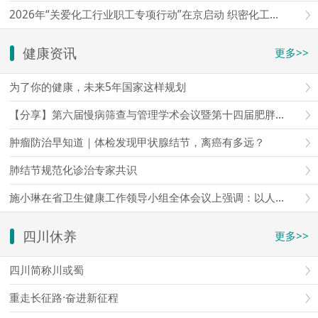
2026年“关爱化工行业职工专项行动”在京启动 织密化工行业职工权益维护“防护网”
健康资讯
更多>>
为了你的健康，未来5年国家这样规划
【分享】第六届慢病筛查与管理学术会议暨第十四届肥胖与体重管理学术会议暨第四届星海论健
肿瘤防治早知道｜体检发现甲状腺结节，离癌有多远？
肺结节规范化诊治专家共识
施小琳在省卫生健康工作领导小组全体会议上强调：以人口和需求变化为导向，加快构建全方位全周期服务体系，更好守护人民群众生命
四川休养
更多>>
四川简称川或蜀
重走长征路·奋进新征程