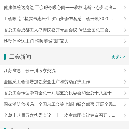
健康体检送身边 工会服务暖心间——攀枝花新业态劳动者免费移动体检暖心上线
工会暖“新"检实事惠民生 凉山州会东县总工会开展2026年新就业形态劳动者移动体检
省总工会成都工人疗养院召开专题会议 传达全国总工会、省总工会会议精神 研究部署贯彻落实意见
移动体检送上门 情暖姜城“新”家人
工会新闻
更多>>
江苏省总工会来川考察交流
全国总工会部署加强安全生产和劳动保护工作
省总工会传达学习全总十八届五次执委会和全总十八届十一次主席团会议精神
国家消防救援局、全国总工会等七部门联合部署 开展全民消防安全素质提升行动
全总十八届五次执委会议、十一次主席团会议在京召开，王东明主持会议并讲话