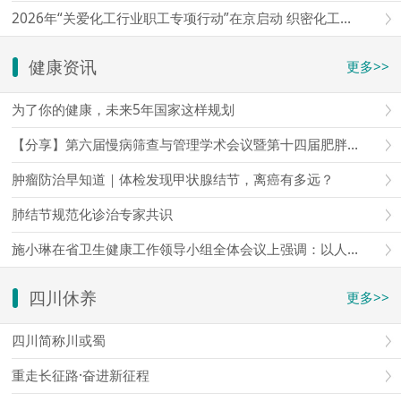
2026年“关爱化工行业职工专项行动”在京启动 织密化工行业职工权益维护“防护网”
健康资讯
更多>>
为了你的健康，未来5年国家这样规划
【分享】第六届慢病筛查与管理学术会议暨第十四届肥胖与体重管理学术会议暨第四届星海论健
肿瘤防治早知道｜体检发现甲状腺结节，离癌有多远？
肺结节规范化诊治专家共识
施小琳在省卫生健康工作领导小组全体会议上强调：以人口和需求变化为导向，加快构建全方位全周期服务体系，更好守护人民群众生命
四川休养
更多>>
四川简称川或蜀
重走长征路·奋进新征程