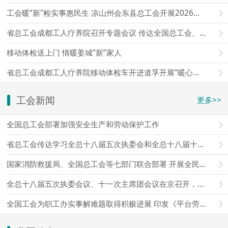
工会暖“新"检实事惠民生 凉山州会东县总工会开展2026年新就业形态劳动者移动体检
省总工会成都工人疗养院召开专题会议 传达全国总工会、省总工会会议精神 研究部署贯彻落实意见
移动体检送上门 情暖姜城“新”家人
省总工会成都工人疗养院移动体检车开进道孚开展“暖心护健康·关爱新业态”移动体检专项活动
工会新闻
更多>>
全国总工会部署加强安全生产和劳动保护工作
省总工会传达学习全总十八届五次执委会和全总十八届十一次主席团会议精神
国家消防救援局、全国总工会等七部门联合部署 开展全民消防安全素质提升行动
全总十八届五次执委会议、十一次主席团会议在京召开，王东明主持会议并讲话
全国工会为职工办实事解难题取得积极进展 印发《平台劳动规则和算法协商指引（试行）》，线上提供岗位超500万个