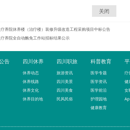
关闭
人疗养院休养楼（治疗楼）装修升级改造工程采购项目中标公告
人疗养院全自动酶免工作站招标结果公示
公告
四川休养
四川职旅
科普教育
平
休养动态
旅游资讯
医学专题
疗
休养线路
四川美景
医学资讯
健
休养文化
四川美食
医学前沿
女
休养目的地
民风民俗
护理园地
A
健康教育