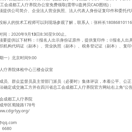
总工会成都工人疗养院办公室免费领取(需带U盘拷贝CAD图纸)；
，须提供公司简介、企业法人营业执照、法人代表人身份证复印件和委托
投标人的技术工程师可以到现场参观了解，联系人：张科长1808681011
时间：2020年9月
13
日8:30至9:00止。
，须要提供以下材料：①报名人出示身份证原件，提供复印件；②报名人出
织机构代码证（副本）、营业执照（副本）、税务登记证（副本）、复印
星期一）北京时间9:00
人疗养院体检中心三楼会议室
成员、群众监督员及主管部门派员（必要时）集体评议，本着公平、公正
法确定成交施工方并在四川省总工会成都工人疗养院官方网站右上角“公告
会成都工人疗养院
成华区蜀陵路178号
ww.cdgrlyy.org/
@qq.com
 6680