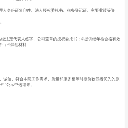
代理人身份证复印件、法人授权委托书、税务登记证、主要业绩等资
6。
具经法定代表人签字、公司盖章的授权委托书；③提供经年检合格有效
件；④其他材料
、诚信、符合本院工作需求、质量和服务相等时报价较低者优先的原
栏”公示中选结果。