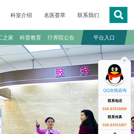
科室介绍
名医荟萃
联系我们
工之家
科普教育
疗养院公告
平台入口
QQ在线咨询
联系电话
028-83516680
联系传真
028-83551807